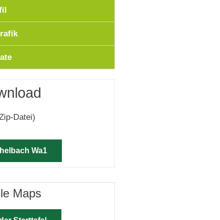
il
rafik
ate
wnload
Zip-Datei)
chelbach Wa1
gle Maps