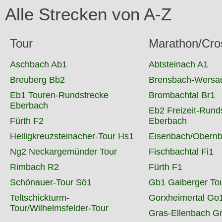
Alle Strecken von A-Z
Tour
Marathon/Cro
Aschbach Ab1
Abtsteinach A1
Breuberg Bb2
Brensbach-Wers
Eb1 Touren-Rundstrecke
Brombachtal Br1
Eberbach
Eb2 Freizeit-Rund
Fürth F2
Eberbach
Heiligkreuzsteinacher-Tour Hs1
Eisenbach/Obernb
Ng2 Neckargemünder Tour
Fischbachtal Fi1
Rimbach R2
Fürth F1
Schönauer-Tour Sö1
Gb1 Gaiberger To
Teltschickturm-
Gorxheimertal Go
Tour/Wilhelmsfelder-Tour
Gras-Ellenbach G