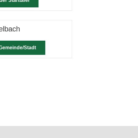
der Starttafel
elbach
 Gemeinde/Stadt