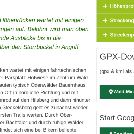
Höhenprof
Höhenrücken wartet mit einigen
Streckeng
ungen auf. Belohnt wird man oben
Streckenp
de Ausblicke bis in die
ber den Storrbuckel in Angriff
GPX-Do
en wartet mit einigen fahrtechnischen
(gpx & kml als 
der Parkplatz Hofwiese im Zentrum Wald-
auten typisch Odenwälder Bauernhaus
Wald-Mi
Ort in nördliche Richtung und mit
enrod auf den Hilsberg und dann hinunter
 Steckelsberg geht es zunächst wieder
rsten Trails warten. Durch Ober-
Start Goo
her Bachtäler und durch ruhige Wälder
ndet sich eine bei Bikern beliebte