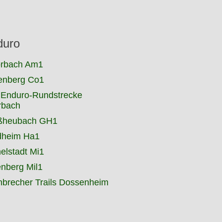
duro
rbach Am1
enberg Co1
 Enduro-Rundstrecke
rbach
ßheubach GH1
dheim Ha1
elstadt Mi1
enberg Mil1
nbrecher Trails Dossenheim