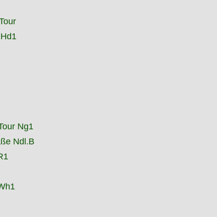
Tour
 Hd1
Tour Ng1
aße Ndl.B
R1
 Wh1