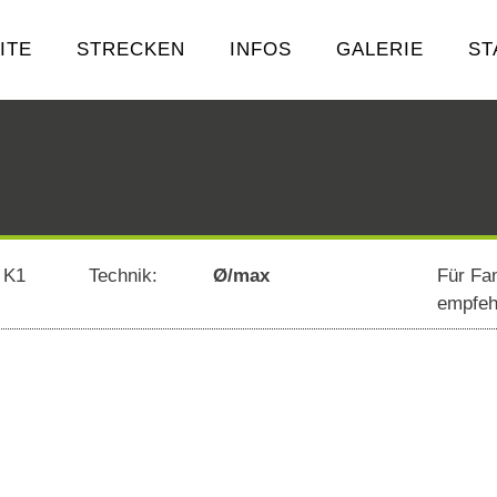
ITE
STRECKEN
INFOS
GALERIE
ST
 K1
Technik:
Ø/max
Für Fam
empfeh