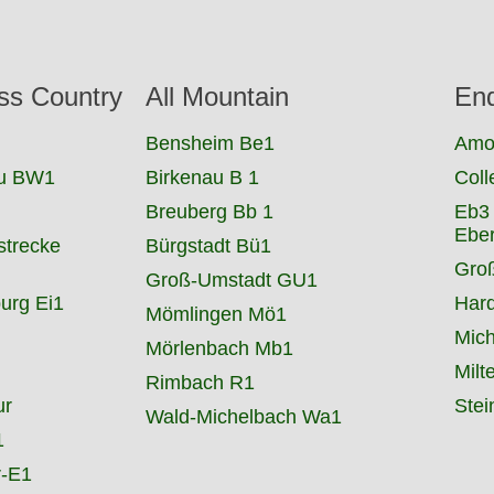
ss Country
All Mountain
En
Bensheim Be1
Amo
au BW1
Birkenau B 1
Coll
Breuberg Bb 1
Eb3
Ebe
strecke
Bürgstadt Bü1
Gro
Groß-Umstadt GU1
urg Ei1
Har
Mömlingen Mö1
Mich
Mörlenbach Mb1
Milt
Rimbach R1
ur
Stei
Wald-Michelbach Wa1
1
r-E1