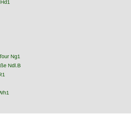
 Hd1
Tour Ng1
aße Ndl.B
R1
 Wh1