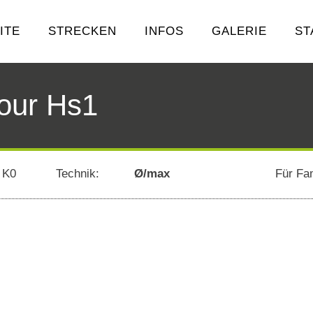
ITE
STRECKEN
INFOS
GALERIE
ST
Tour Hs1
 K0
Technik:
Ø/max
Für Fa