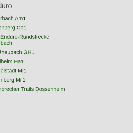
duro
rbach Am1
enberg Co1
 Enduro-Rundstrecke
rbach
ßheubach GH1
dheim Ha1
elstadt Mi1
enberg Mil1
nbrecher Trails Dossenheim