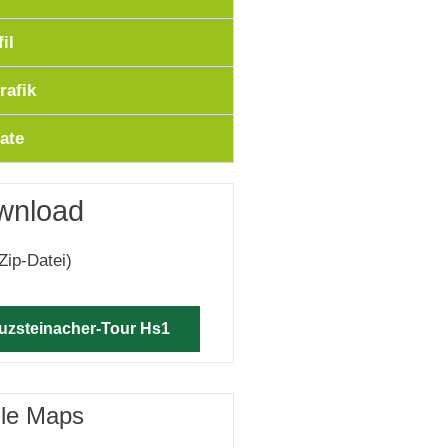
il
rafik
ate
wnload
Zip-Datei)
euzsteinacher-Tour Hs1
gle Maps