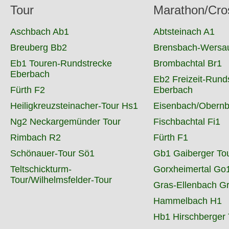
Tour
Marathon/Cro
Aschbach Ab1
Abtsteinach A1
Breuberg Bb2
Brensbach-Wers
Eb1 Touren-Rundstrecke
Brombachtal Br1
Eberbach
Eb2 Freizeit-Rund
Fürth F2
Eberbach
Heiligkreuzsteinacher-Tour Hs1
Eisenbach/Obernb
Ng2 Neckargemünder Tour
Fischbachtal Fi1
Rimbach R2
Fürth F1
Schönauer-Tour Sö1
Gb1 Gaiberger To
Teltschickturm-
Gorxheimertal Go
Tour/Wilhelmsfelder-Tour
Gras-Ellenbach G
Hammelbach H1
Hb1 Hirschberger 