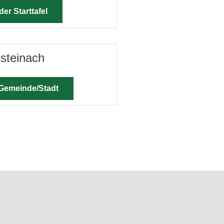
der Starttafel
zsteinach
 Gemeinde/Stadt