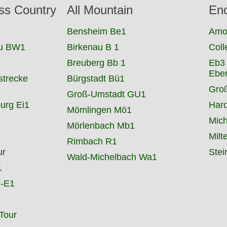
ss Country
All Mountain
En
Bensheim Be1
Amo
au BW1
Birkenau B 1
Coll
Breuberg Bb 1
Eb3
Ebe
strecke
Bürgstadt Bü1
Gro
Groß-Umstadt GU1
urg Ei1
Har
Mömlingen Mö1
Mich
Mörlenbach Mb1
Milt
Rimbach R1
ur
Stei
Wald-Michelbach Wa1
1
r-E1
Tour