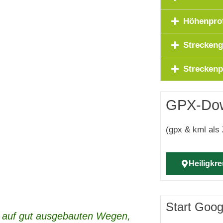
Höhenprof
Streckeng
Streckenp
GPX-Do
(gpx & kml als 
Heiligkr
Start Goo
ls auf gut ausgebauten Wegen,