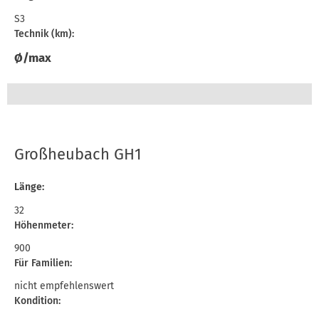
S3
Technik (km):
Ø/max
Großheubach GH1
Länge:
32
Höhenmeter:
900
Für Familien:
nicht empfehlenswert
Kondition: