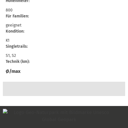
Höhenmeter:
800
Für Familien:
geeignet
Kondition:
K1
Singletrails:
S1, S2
Technik (km):
Ø/max