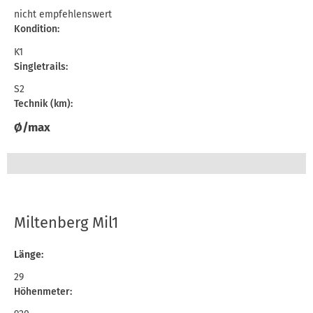
nicht empfehlenswert
Kondition:
K1
Singletrails:
S2
Technik (km):
Ø/max
Miltenberg Mil1
Länge:
29
Höhenmeter: