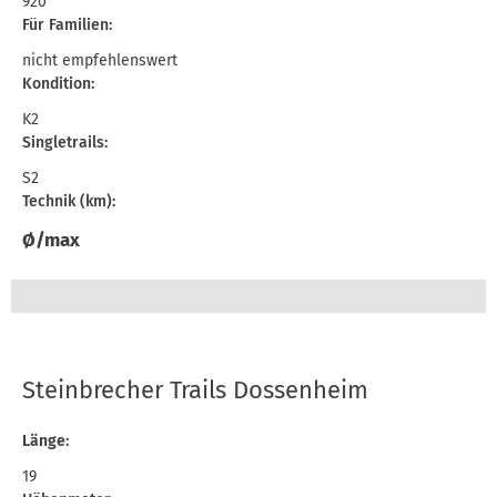
920
Für Familien:
nicht empfehlenswert
Kondition:
K2
Singletrails:
S2
Technik (km):
Ø/max
Steinbrecher Trails Dossenheim
Länge:
19