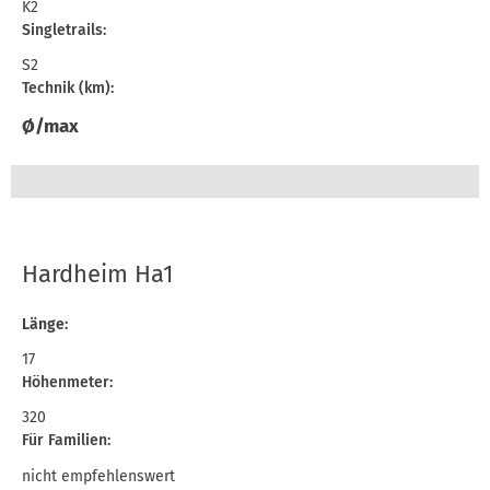
K2
Singletrails:
S2
Technik (km):
Ø/max
Hardheim Ha1
Länge:
17
Höhenmeter:
320
Für Familien:
nicht empfehlenswert