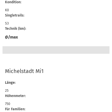
Kondition:
K0
Singletrails:
S3
Technik (km):
Ø/max
Michelstadt Mi1
Länge:
25
Höhenmeter:
750
Für Familien: