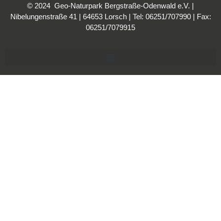
© 2024 Geo-Naturpark Bergstraße-Odenwald e.V. |
Nibelungenstraße 41 | 64653 Lorsch | Tel: 06251/707990 | Fax:
06251/7079915