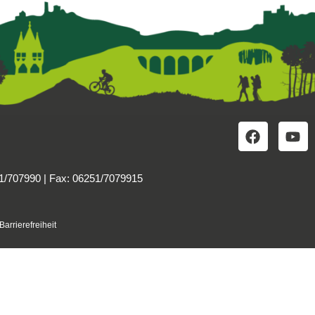
51/707990 | Fax: 06251/7079915
Barrierefreiheit